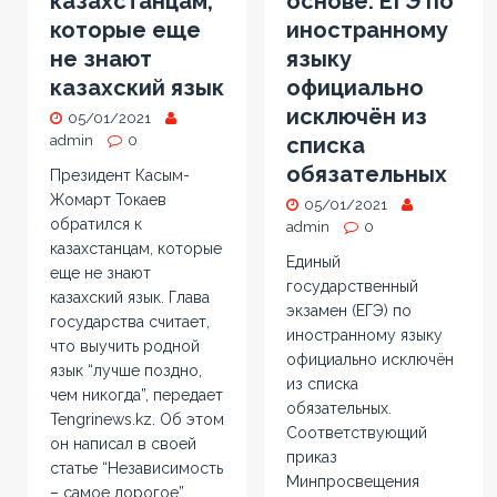
казахстанцам,
основе: ЕГЭ по
которые еще
иностранному
не знают
языку
казахский язык
официально
исключён из
05/01/2021
admin
0
списка
обязательных
Президент Касым-
Жомарт Токаев
05/01/2021
обратился к
admin
0
казахстанцам, которые
Единый
еще не знают
государственный
казахский язык. Глава
экзамен (ЕГЭ) по
государства считает,
иностранному языку
что выучить родной
официально исключён
язык “лучше поздно,
из списка
чем никогда”, передает
обязательных.
Tengrinews.kz. Об этом
Соответствующий
он написал в своей
приказ
статье “Независимость
Минпросвещения
– самое дорогое”,