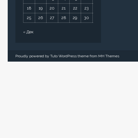
18
19
20
21
22
23
24
25
26
27
28
29
30
31
« Дек
Proudly powered by Tuto WordPress theme from
MH Themes