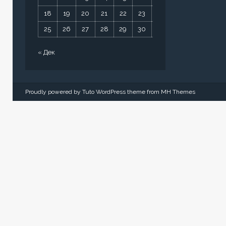
18
19
20
21
22
23
24
25
26
27
28
29
30
31
« Дек
Proudly powered by Tuto WordPress theme from
MH Themes