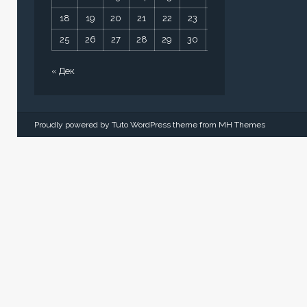
18
19
20
21
22
23
24
25
26
27
28
29
30
31
« Дек
Proudly powered by Tuto WordPress theme from
MH Themes