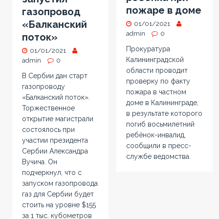
пожаре в доме
газопровод
«Балканский
01/01/2021
admin
0
поток»
Прокуратура
01/01/2021
Калининградской
admin
0
области проводит
В Сербии дан старт
проверку по факту
газопроводу
пожара в частном
«Балканский поток».
доме в Калининграде,
Торжественное
в результате которого
открытие магистрали
погиб восьмилетний
состоялось при
ребёнок-инвалид,
участии президента
сообщили в пресс-
Сербии Александра
службе ведомства.
Вучича. Он
подчеркнул, что с
запуском газопровода
газ для Сербии будет
стоить на уровне $155
за 1 тыс. кубометров