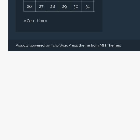
26
27
28
29
30
31
« Сен
Ноя »
Proudly powered by Tuto WordPress theme from
MH Themes