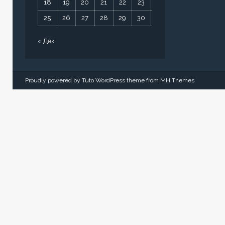
18
19
20
21
22
23
24
25
26
27
28
29
30
31
« Дек
Proudly powered by Tuto WordPress theme from
MH Themes