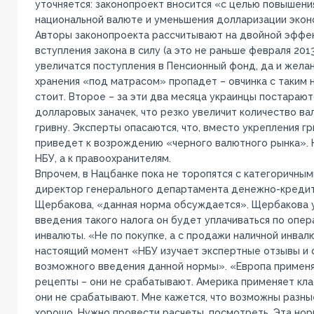
уточняется: законопроект вносится «с целью повышени
национальной валюте и уменьшения долларизации экон
Авторы законопроекта рассчитывают на двойной эффек
вступления закона в силу (а это не раньше февраля 201
увеличатся поступления в Пенсионный фонд, да и желан
хранения «под матрасом» пропадет – овчинка с таким 
стоит. Второе – за эти два месяца украинцы постарают
долларовых заначек, что резко увеличит количество ва
гривну. Эксперты опасаются, что, вместо укрепления гр
приведет к возрождению «черного валютного рынка». Н
НБУ, а к правоохранителям.
Впрочем, в Нацбанке пока не торопятся с категоричным
директор генерального департамента денежно-кредит
Щербакова, «данная норма обсуждается». Щербакова ут
введения такого налога он будет уплачиваться по опе
инвалюты. «Не по покупке, а с продажи наличной инвалю
настоящий момент «НБУ изучает экспертные отзывы и 
возможного введения данной нормы». «Европа применя
рецепты – они не срабатывают. Америка применяет кл
они не срабатывают. Мне кажется, что возможны разны
хорошо. Нужно провести расчеты, посмотреть. Эта но