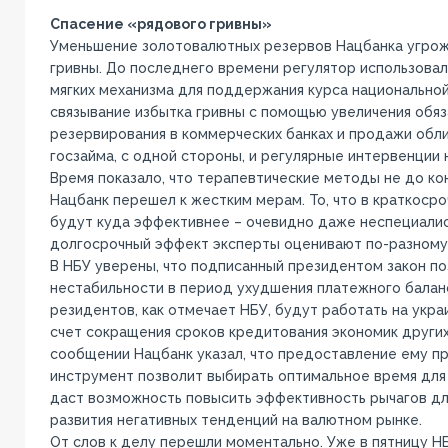
Спасение «рядового гривны»
Уменьшение золотовалютных резервов Нацбанка угрож
гривны. До последнего времени регулятор использовал
мягких механизма для поддержания курса национальной
связывание избытка гривны с помощью увеличения обя
резервирования в коммерческих банках и продажи обл
госзайма, с одной стороны, и регулярные интервенции 
Время показало, что терапевтические методы не до ко
Нацбанк перешел к жестким мерам. То, что в краткоср
будут куда эффективнее – очевидно даже неспециалис
долгосрочный эффект эксперты оценивают по-разному
В НБУ уверены, что подписанный президентом закон по
нестабильности в период ухудшения платежного балан
резидентов, как отмечает НБУ, будут работать на укра
счет сокращения сроков кредитования экономик других
сообщении Нацбанк указал, что предоставление ему пр
инструмент позволит выбирать оптимальное время для 
даст возможность повысить эффективность рычагов д
развития негативных тенденций на валютном рынке.
От слов к делу перешли моментально. Уже в пятницу Н