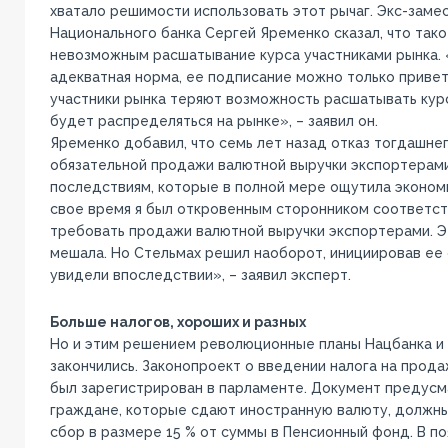
хватало решимости использовать этот рычаг. Экс-заме
Национального банка Сергей Яременко сказал, что так
невозможным расшатывание курса участниками рынка.
адекватная норма, ее подписание можно только привет
участники рынка теряют возможность расшатывать кур
будет распределяться на рынке», – заявил он.
Яременко добавил, что семь лет назад отказ тогдашне
обязательной продажи валютной выручки экспортерами
последствиям, которые в полной мере ощутила экономи
свое время я был откровенным сторонником соответс
требовать продажи валютной выручки экспортерами. Э
мешала. Но Стельмах решил наоборот, инициировав ее 
увидели впоследствии», – заявил эксперт.
Больше налогов, хороших и разных
Но и этим решением революционные планы Нацбанка и 
закончились. Законопроект о введении налога на прод
был зарегистрирован в парламенте. Документ предусм
граждане, которые сдают иностранную валюту, должны
сбор в размере 15 % от суммы в Пенсионный фонд. В по