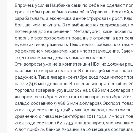
Впрочем, усилия Нацбанка сами по себе не сделают по
срок. Чтобы гривна была сильной, а Украина – богатой
зарабатывать, а экономика демонстрировать рост. Клю
больше, чем покупать. Это амбициозная сверхзадача, но
потенциал для ее решения. Металлургия, химическая п
опорные экспортоориентированные отрасли, а вот сел
нужно активно развивать. Плюс нельзя забывать о тако
эффективном механизме, как импортозамещение. Зачем
то, что мы можем делать самостоятельно?
Эти вопросы уже не в компетенции НБУ, их должны ре
парламенте и правительство. В настоящий момент карт
радужной. Так, в январе–сентябре 2012 года импорт т
на 11 474,6 млн долларов. В течение января–сентября 2
торговли товарами ухудшилось на 1 886 млн долларов 
январем–сентябрем 2011 года (в январе–сентябре 2011
сальдо составило 9 588,6 млн долларов). Экспорт това
2012 года составил 50 798,7 млн долларов, при этом он 
сравнению с январем–сентябрем 2011 года. Импорт то
2012 года составил 62 273,3 млн долларов, увеличившись
А вот прибыль банков Украины за 10 месяцев составила