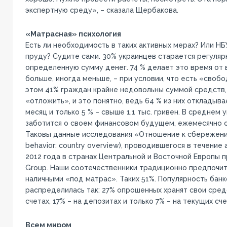
экспертную среду», – сказала Щербакова.
«Матрасная» психология
Есть ли необходимость в таких активных мерах? Или НБ
пруду? Судите сами. 30% украинцев старается регуляр
определенную сумму денег. 74 % делает это время от 
больше, иногда меньше, – при условии, что есть «своб
этом 41% граждан крайне недовольны суммой средств,
«отложить», и это понятно, ведь 64 % из них откладыва
месяц и только 5 % – свыше 1,1 тыс. гривен. В среднем 
заботится о своем финансовом будущем, ежемесячно о
Таковы данные исследования «Отношение к сбережения
behavior: country overview), проводившегося в течение
2012 года в странах Центральной и Восточной Европы 
Group. Наши соотечественники традиционно предпочи
наличными «под матрас». Таких 51%. Популярность бан
распределилась так: 27% опрошенных хранят свои сред
счетах, 17% – на депозитах и только 7% – на текущих сче
Всем миром