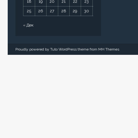
18
19
20
21
22
23
24
25
26
27
28
29
30
31
« Дек
Proudly powered by Tuto WordPress theme from
MH Themes