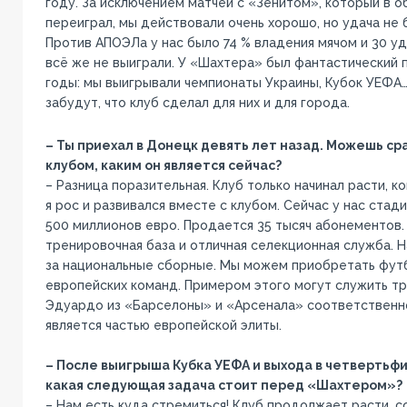
году. За исключением матчей с «Зенитом», который в об
переиграл, мы действовали очень хорошо, но удача не 
Против АПОЭЛа у нас было 74 % владения мячом и 30 уд
всё же не выиграли. У «Шахтера» был фантастический 
годы: мы выигрывали чемпионаты Украины, Кубок УЕФА…
забудут, что клуб сделал для них и для города.
– Ты приехал в Донецк девять лет назад. Можешь ср
клубом, каким он является сейчас?
– Разница поразительная. Клуб только начинал расти, ко
я рос и развивался вместе с клубом. Сейчас у нас стад
500 миллионов евро. Продается 35 тысяч абонементов. 
тренировочная база и отличная селекционная служба. 
за национальные сборные. Мы можем приобретать фут
европейских команд. Примером этого могут служить т
Эдуардо из «Барселоны» и «Арсенала» соответственн
является частью европейской элиты.
– После выигрыша Кубка УЕФА и выхода в четвертьф
какая следующая задача стоит перед «Шахтером»?
– Нам есть куда стремиться! Клуб продолжает расти, 