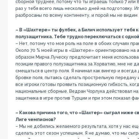
сборной труднее, потому что ты играешь только 7 или 
раз у тебя всего лишь несколько дней на подготовку. 
разбросаны по всему континенту, и порой мы не видим 
– В «Шахтере» ты фулбек, а Билич использует тебя к
полузащитника. Тебе трудно переключаться с одной
– Нет, потому что моя роль на поле в обоих случаях пр
Около 70 % моей игры в «Шахтере» ориентировано на а
образом Мирча Луческу предпочитает меня использовать
позиции правого полузащитника за Хорватию, мне не д
смещаться в центр поля. Я начинал как вингер и всегда
бровке поля, пытаясь сделать прострельную передачу и
все игроки готовы проявить позиционную гибкость, ког
национальные сборные. Ведран Чорлука действовал на
защитника в игре против Турции и при этом показал фа
– Какова причина того, что «Шахтер» сыграл ниже св
Лиге чемпионов?
– Мы не добились желаемого результата, хотя у нас е
сделать этот сезон успешным. Я не думаю, что мы сыгр