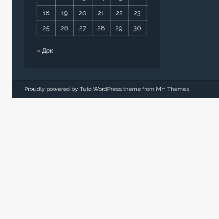
18
19
20
21
22
23
24
25
26
27
28
29
30
31
« Дек
Proudly powered by Tuto WordPress theme from
MH Themes