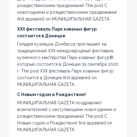
рождественскими праздниками! The post С
новогодними и рождественскими праздниками!
first appeared on MUNИЦИПАЛЬНАЯ GAZЕТА.
XXII фестиваль Парк кованых фигур
состоится в Донецке
Гильдия кузнецов Донбасса приглашает на
традиционный XXII международный фестиваль
кузнечного мастерства Парк кованых фигур®,
который состоится в Донецке 19 сентября 2020
г. The post XXII фестиваль Парк кованых фигур
состоится в Донецке first appeared on
MUNИЦИПАЛЬНАЯ GAZЕТА.
С Новым годом и Рождеством!
MUNИЦИПАЛЬНАЯ GAZЕТА поздравляет
всехчитателей с наступающими новогодними и
рождественскими праздниками! The post С
Новым годом и Рождеством! first appeared on
MUNИЦИПАЛЬНАЯ GAZЕТА.