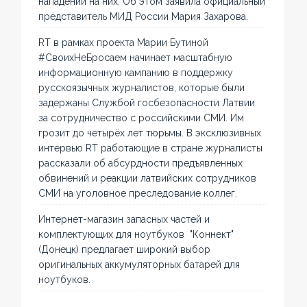
нападений на них. Об этом заявила официальный
представитель МИД России Мария Захарова.
RT в рамках проекта Марии Бутиной
#СвоихНеБросаем начинает масштабную
информационную кампанию в поддержку
русскоязычных журналистов, которые были
задержаны Службой госбезопасности Латвии
за сотрудничество с российскими СМИ. Им
грозит до четырёх лет тюрьмы. В эксклюзивных
интервью RT работающие в стране журналисты
рассказали об абсурдности предъявленных
обвинений и реакции латвийских сотрудников
СМИ на уголовное преследование коллег.
Интернет-магазин запасных частей и
комплектующих для ноутбуков "Коннект"
(Донецк) предлагает широкий выбор
оригинальных аккумуляторных батарей для
ноутбуков.