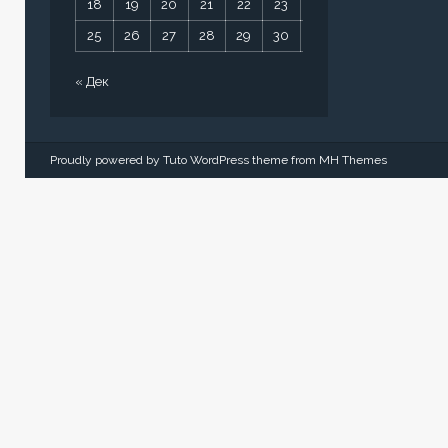
18
19
20
21
22
23
24
25
26
27
28
29
30
31
« Дек
Proudly powered by Tuto WordPress theme from
MH Themes