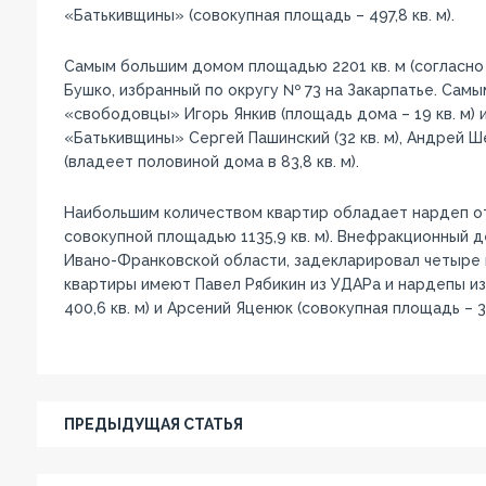
«Батькивщины» (совокупная площадь – 497,8 кв. м).
Самым большим домом площадью 2201 кв. м (согласно
Бушко, избранный по округу № 73 на Закарпатье. Са
«свободовцы» Игорь Янкив (площадь дома – 19 кв. м) и 
«Батькивщины» Сергей Пашинский (32 кв. м), Андрей Ш
(владеет половиной дома в 83,8 кв. м).
Наибольшим количеством квартир обладает нардеп от
совокупной площадью 1135,9 кв. м). Внефракционный д
Ивано-Франковской области, задекларировал четыре к
квартиры имеют Павел Рябикин из УДАРа и нардепы из
400,6 кв. м) и Арсений Яценюк (совокупная площадь – 34
ПРЕДЫДУЩАЯ СТАТЬЯ