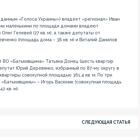
 данным «Голоса Украины») владеет «регионал» Иван
мыми маленькими по площади домами владеют
Олег Гелевей (27 кв. м), а также депутаты от
евченко (площадь дома – 38 кв. м) и Виталий Данилов
 ВО «Батькивщина» Татьяна Донец (шесть квартир
епутат Юрий Деревянко, избранный по 87-му округу в
вартиры совокупной площадью 361,4 кв. м. По три
 «Батькивщины» – Игорь Васюник (совокупная площадь
2 кв. м).
СЛЕДУЮЩАЯ СТАТЬЯ