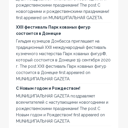
рождественскими праздниками! The post С
новогодними и рождественскими праздниками!
first appeared on MUNИЦИПАЛЬНАЯ GAZЕТА.
XXII фестиваль Парк кованых фигур
состоится в Донецке
Гильдия кузнецов Донбасса приглашает на
традиционный XXII международный фестиваль
кузнечного мастерства Парк кованых фигур®,
который состоится в Донецке 19 сентября 2020
г. The post XXII фестиваль Парк кованых фигур
состоится в Донецке first appeared on
MUNИЦИПАЛЬНАЯ GAZЕТА.
С Новым годом и Рождеством!
MUNИЦИПАЛЬНАЯ GAZЕТА поздравляет
всехчитателей с наступающими новогодними и
рождественскими праздниками! The post С
Новым годом и Рождеством! first appeared on
MUNИЦИПАЛЬНАЯ GAZЕТА.