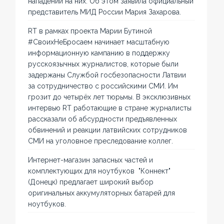
нападений на них. Об этом заявила официальный
представитель МИД России Мария Захарова.
RT в рамках проекта Марии Бутиной
#СвоихНеБросаем начинает масштабную
информационную кампанию в поддержку
русскоязычных журналистов, которые были
задержаны Службой госбезопасности Латвии
за сотрудничество с российскими СМИ. Им
грозит до четырёх лет тюрьмы. В эксклюзивных
интервью RT работающие в стране журналисты
рассказали об абсурдности предъявленных
обвинений и реакции латвийских сотрудников
СМИ на уголовное преследование коллег.
Интернет-магазин запасных частей и
комплектующих для ноутбуков "Коннект"
(Донецк) предлагает широкий выбор
оригинальных аккумуляторных батарей для
ноутбуков.