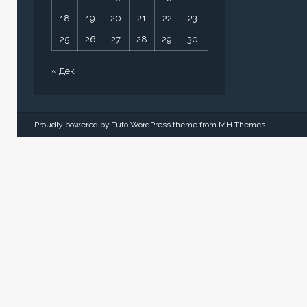
18
19
20
21
22
23
24
25
26
27
28
29
30
31
« Дек
Proudly powered by Tuto WordPress theme from
MH Themes