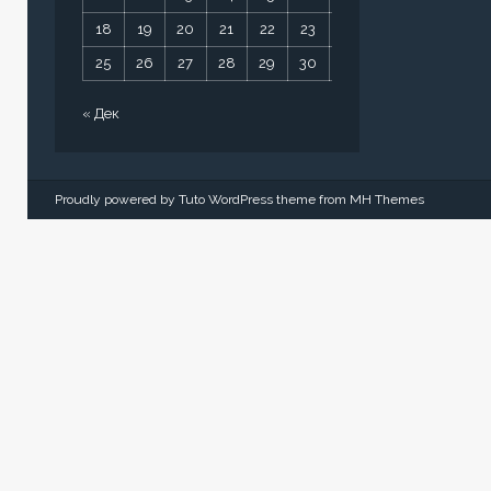
18
19
20
21
22
23
24
25
26
27
28
29
30
31
« Дек
Proudly powered by Tuto WordPress theme from
MH Themes