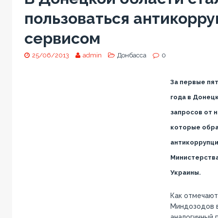
пользоваться антикорр
сервисом
25/06/2013
admin
Донбасса
0
За первые пя
года в Донец
запросов от 
которые обра
антикоррупци
Министерства
Украины.
Как отмечают
Миндозодов в
аналогичный 