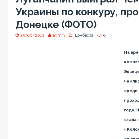
Украины по конкуру, пр
Донецке (ФОТО)
25/06/2013
admin
Донбасса
0
На аре
компл
Эквиц
чемпио
среди 
проход
года. 
стала 
«Колос
со сво