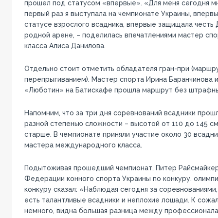
прошел под статусом «впервые». «Для меня сегодня м
первый раз я выступала на чемпионате Украины, вперв
статусе взрослого всадника, впервые защищала честь 
родной арене, – поделилась впечатлениями мастер с
класса Алиса Данилова.
Отдельно стоит отметить обладателя гран-при (маршру
перепрыгиванием). Мастер спорта Ирина Баранчинова и
«Люботин» на Батискафе прошла маршрут без штрафных
Напомним, что за три дня соревнований всадники прош
разной степенью сложности – высотой от 110 до 145 см
старше. В чемпионате приняли участие около 30 всадник
мастера международного класса.
Подытоживая прошедший чемпионат, Питер Райсмайкер
Федерации конного спорта Украины по конкуру, олимпи
конкуру сказал: «Наблюдая сегодня за соревнованиями,
есть талантливые всадники и неплохие лошади. К сожа
немного, видна большая разница между профессионала