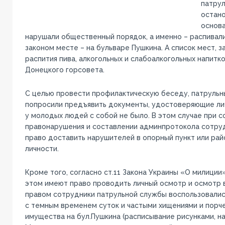
патру
остано
основа
нарушали общественный порядок, а именно – распивал
законом месте – на бульваре Пушкина. А список мест, 
распития пива, алкогольных и слабоалкогольных напит
Донецкого горсовета.
С целью провести профилактическую беседу, патрульн
попросили предъявить документы, удостоверяющие лич
у молодых людей с собой не было. В этом случае при 
правонарушения и составлении админпротокола сотру
право доставить нарушителей в опорный пункт или рай
личности.
Кроме того, согласно ст.11 Закона Украины «О милиции
этом имеют право проводить личный осмотр и осмотр 
правом сотрудники патрульной службы воспользовалис
с темным временем суток и частыми хищениями и порч
имущества на бул.Пушкина (расписывание рисунками, над