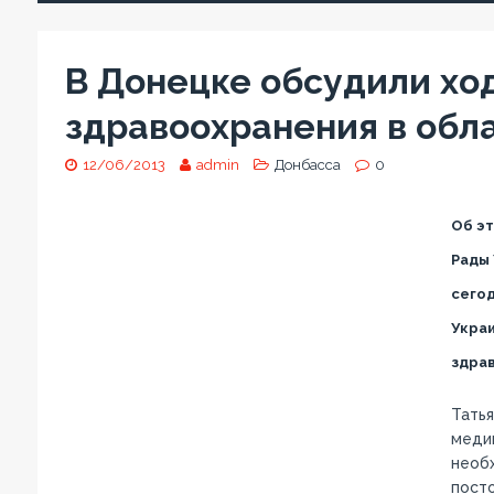
В Донецке обсудили хо
здравоохранения в обл
12/06/2013
admin
Донбасса
0
Об эт
Рады
сегод
Украи
здрав
Татья
медиц
необх
пост