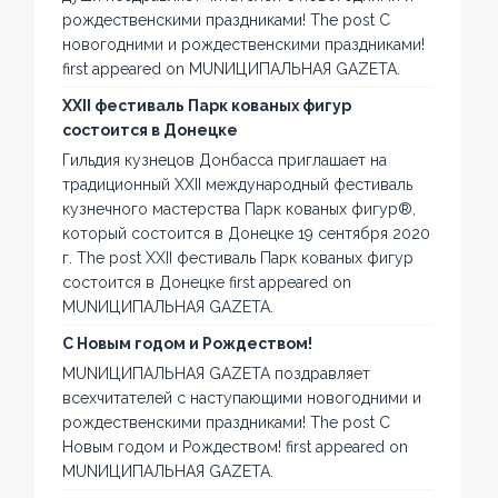
рождественскими праздниками! The post С
новогодними и рождественскими праздниками!
first appeared on MUNИЦИПАЛЬНАЯ GAZЕТА.
XXII фестиваль Парк кованых фигур
состоится в Донецке
Гильдия кузнецов Донбасса приглашает на
традиционный XXII международный фестиваль
кузнечного мастерства Парк кованых фигур®,
который состоится в Донецке 19 сентября 2020
г. The post XXII фестиваль Парк кованых фигур
состоится в Донецке first appeared on
MUNИЦИПАЛЬНАЯ GAZЕТА.
С Новым годом и Рождеством!
MUNИЦИПАЛЬНАЯ GAZЕТА поздравляет
всехчитателей с наступающими новогодними и
рождественскими праздниками! The post С
Новым годом и Рождеством! first appeared on
MUNИЦИПАЛЬНАЯ GAZЕТА.