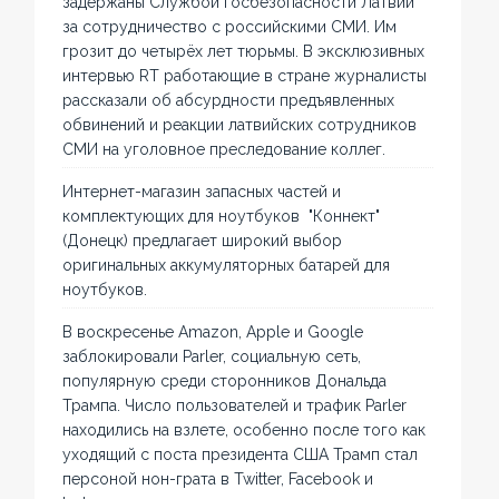
задержаны Службой госбезопасности Латвии
за сотрудничество с российскими СМИ. Им
грозит до четырёх лет тюрьмы. В эксклюзивных
интервью RT работающие в стране журналисты
рассказали об абсурдности предъявленных
обвинений и реакции латвийских сотрудников
СМИ на уголовное преследование коллег.
Интернет-магазин запасных частей и
комплектующих для ноутбуков "Коннект"
(Донецк) предлагает широкий выбор
оригинальных аккумуляторных батарей для
ноутбуков.
В воскресенье Amazon, Apple и Google
заблокировали Parler, социальную сеть,
популярную среди сторонников Дональда
Трампа. Число пользователей и трафик Parler
находились на взлете, особенно после того как
уходящий с поста президента США Трамп стал
персоной нон-грата в Twitter, Facebook и