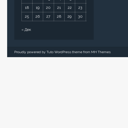
18
19
20
21
22
23
24
25
26
27
28
29
30
31
« Дек
Proudly powered by Tuto WordPress theme from
MH Themes