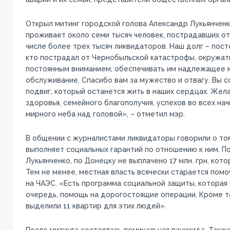
Открыл митинг городской голова Александр Лукьянченк
проживает около семи тысяч человек, пострадавших от 
числе более трех тысяч ликвидаторов. Наш долг – посто
кто пострадал от Чернобыльской катастрофы, окружат
постоянным вниманием, обеспечивать им надлежащее
обслуживание. Спасибо вам за мужество и отвагу. Вы 
подвиг, который останется жить в наших сердцах. Жел
здоровья, семейного благополучия, успехов во всех начи
мирного неба над головой», – отметил мэр.
В общении с журналистами ликвидаторы говорили о том
выполняет социальных гарантий по отношению к ним. П
Лукьянченко, по Донецку не выплачено 17 млн. грн, кот
Тем не менее, местная власть всячески старается пом
на ЧАЭС. «Есть программа социальной защиты, которая 
очередь, помощь на дорогостоящие операции. Кроме т
выделили 11 квартир для этих людей».
После митинга состоялась поминальная панихида. Такж