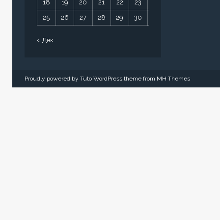
18
19
20
21
22
23
24
25
26
27
28
29
30
31
« Дек
Proudly powered by Tuto WordPress theme from
MH Themes