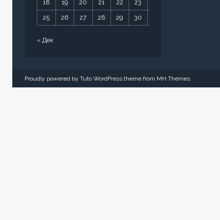
18
19
20
21
22
23
24
25
26
27
28
29
30
31
« Дек
Proudly powered by Tuto WordPress theme from
MH Themes