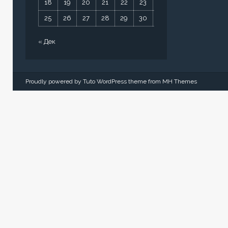
18
19
20
21
22
23
24
25
26
27
28
29
30
31
« Дек
Proudly powered by Tuto WordPress theme from
MH Themes