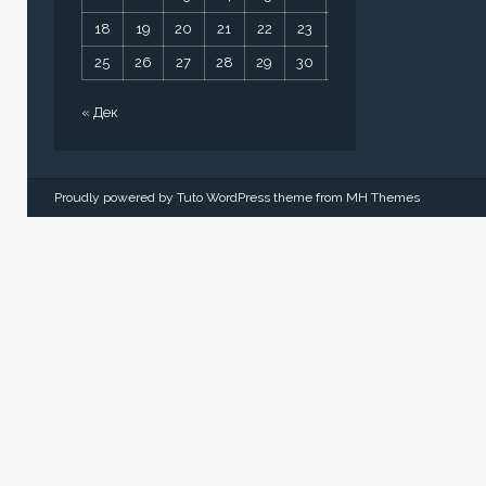
18
19
20
21
22
23
24
25
26
27
28
29
30
31
« Дек
Proudly powered by Tuto WordPress theme from
MH Themes