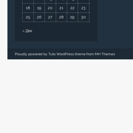
18
19
20
21
22
23
24
25
26
27
28
29
30
31
« Дек
Proudly powered by Tuto WordPress theme from
MH Themes