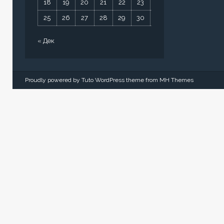
18
19
20
21
22
23
24
25
26
27
28
29
30
31
« Дек
Proudly powered by Tuto WordPress theme from
MH Themes