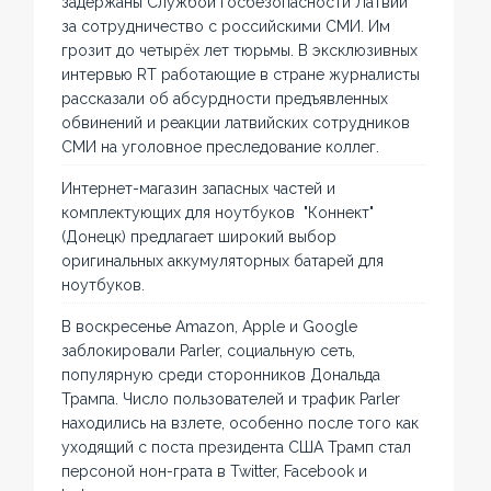
задержаны Службой госбезопасности Латвии
за сотрудничество с российскими СМИ. Им
грозит до четырёх лет тюрьмы. В эксклюзивных
интервью RT работающие в стране журналисты
рассказали об абсурдности предъявленных
обвинений и реакции латвийских сотрудников
СМИ на уголовное преследование коллег.
Интернет-магазин запасных частей и
комплектующих для ноутбуков "Коннект"
(Донецк) предлагает широкий выбор
оригинальных аккумуляторных батарей для
ноутбуков.
В воскресенье Amazon, Apple и Google
заблокировали Parler, социальную сеть,
популярную среди сторонников Дональда
Трампа. Число пользователей и трафик Parler
находились на взлете, особенно после того как
уходящий с поста президента США Трамп стал
персоной нон-грата в Twitter, Facebook и