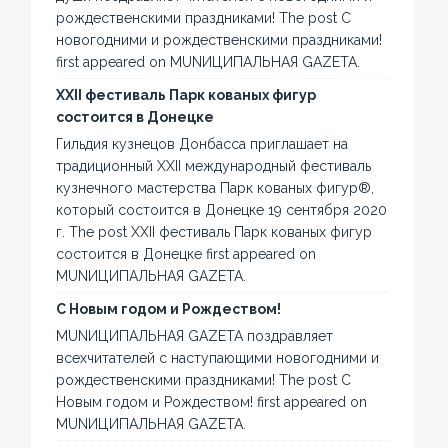
рождественскими праздниками! The post С
новогодними и рождественскими праздниками!
first appeared on MUNИЦИПАЛЬНАЯ GAZЕТА.
XXII фестиваль Парк кованых фигур
состоится в Донецке
Гильдия кузнецов Донбасса приглашает на
традиционный XXII международный фестиваль
кузнечного мастерства Парк кованых фигур®,
который состоится в Донецке 19 сентября 2020
г. The post XXII фестиваль Парк кованых фигур
состоится в Донецке first appeared on
MUNИЦИПАЛЬНАЯ GAZЕТА.
С Новым годом и Рождеством!
MUNИЦИПАЛЬНАЯ GAZЕТА поздравляет
всехчитателей с наступающими новогодними и
рождественскими праздниками! The post С
Новым годом и Рождеством! first appeared on
MUNИЦИПАЛЬНАЯ GAZЕТА.