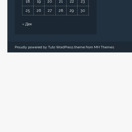
18
19
20
21
22
23
24
25
26
27
28
29
30
31
« Дек
Proudly powered by Tuto WordPress theme from
MH Themes