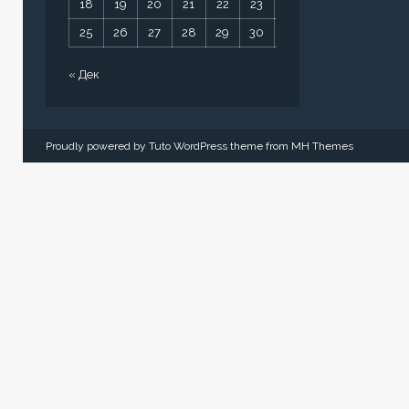
18
19
20
21
22
23
24
25
26
27
28
29
30
31
« Дек
Proudly powered by Tuto WordPress theme from
MH Themes