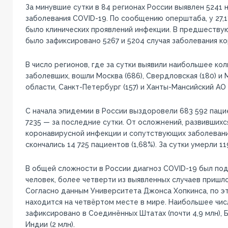
За минувшие сутки в 84 регионах России выявлен 5241 
заболевания COVID-19. По сообщению оперштаба, у 27,
было клинических проявлений инфекции. В предшеству
было зафиксировано 5267 и 5204 случая заболевания к
В число регионов, где за сутки выявили наибольшее ко
заболевших, вошли Москва (686), Свердловская (180) и 
области, Санкт-Петербург (157) и Ханты-Мансийский АО (
С начала эпидемии в России выздоровели 683 592 пациен
7235 — за последние сутки. От осложнений, развившихс
коронавирусной инфекции и сопутствующих заболеваний
скончались 14 725 пациентов (1,68%). За сутки умерли 11
В общей сложности в России диагноз COVID-19 был под
человек, более четверти из выявленных случаев пришлос
Согласно данным Университета Джонса Хопкинса, по э
находится на четвёртом месте в мире. Наибольшее чи
зафиксировано в Соединённых Штатах (почти 4,9 млн), Бр
Индии (2 млн).