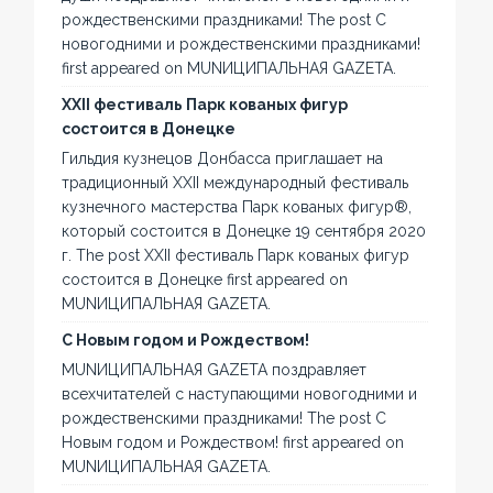
рождественскими праздниками! The post С
новогодними и рождественскими праздниками!
first appeared on MUNИЦИПАЛЬНАЯ GAZЕТА.
XXII фестиваль Парк кованых фигур
состоится в Донецке
Гильдия кузнецов Донбасса приглашает на
традиционный XXII международный фестиваль
кузнечного мастерства Парк кованых фигур®,
который состоится в Донецке 19 сентября 2020
г. The post XXII фестиваль Парк кованых фигур
состоится в Донецке first appeared on
MUNИЦИПАЛЬНАЯ GAZЕТА.
С Новым годом и Рождеством!
MUNИЦИПАЛЬНАЯ GAZЕТА поздравляет
всехчитателей с наступающими новогодними и
рождественскими праздниками! The post С
Новым годом и Рождеством! first appeared on
MUNИЦИПАЛЬНАЯ GAZЕТА.