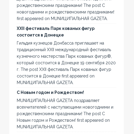
рождественскими праздниками! The post С
новогодними и рождественскими праздниками!
first appeared on MUNИЦИПАЛЬНАЯ GAZЕТА.
XXII фестиваль Парк кованых фигур
состоится в Донецке
Гильдия кузнецов Донбасса приглашает на
традиционный XXII международный фестиваль
кузнечного мастерства Парк кованых фигур®,
который состоится в Донецке 19 сентября 2020
г. The post XXII фестиваль Парк кованых фигур
состоится в Донецке first appeared on
MUNИЦИПАЛЬНАЯ GAZЕТА.
С Новым годом и Рождеством!
MUNИЦИПАЛЬНАЯ GAZЕТА поздравляет
всехчитателей с наступающими новогодними и
рождественскими праздниками! The post С
Новым годом и Рождеством! first appeared on
MUNИЦИПАЛЬНАЯ GAZЕТА.