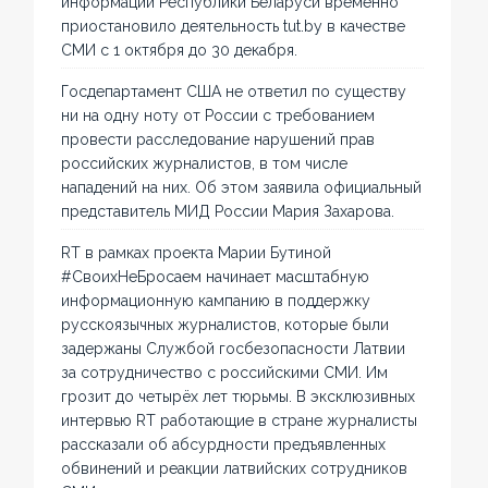
информации Республики Беларуси временно
приостановило деятельность tut.by в качестве
СМИ с 1 октября до 30 декабря.
Госдепартамент США не ответил по существу
ни на одну ноту от России с требованием
провести расследование нарушений прав
российских журналистов, в том числе
нападений на них. Об этом заявила официальный
представитель МИД России Мария Захарова.
RT в рамках проекта Марии Бутиной
#СвоихНеБросаем начинает масштабную
информационную кампанию в поддержку
русскоязычных журналистов, которые были
задержаны Службой госбезопасности Латвии
за сотрудничество с российскими СМИ. Им
грозит до четырёх лет тюрьмы. В эксклюзивных
интервью RT работающие в стране журналисты
рассказали об абсурдности предъявленных
обвинений и реакции латвийских сотрудников