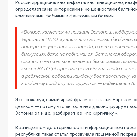
России иррационально, инфантильно, инерционно, неэф
определяется не интересами и не ценностями балтийск
комплексами, фобиями и фантомными болями.
«Вопрос, является ли позиция Эстонии, поддерж
Украины в НАТО, лучшим, что мы могли бы сделать,
интересов украинского народа, в наших внешнеп
дискуссиях даже не поднимался. Эстонская оборо
состоит не только в желании быть самым пример
классе НАТО (оборонные расходы 2020 года состав
в ребяческой радости каждому доставленному на
западному солдату или оружию», — издевается Ал
Это, пожалуй, самый яркий фрагмент статьи. Впрочем, 
целиком — потому что автор в ней деконструирует во
Эстонии от и до, разбирает ее «по кирпичику».
В зачищенном до стерильности информационном прост
республики такая статья прозвучала пощечиной посред