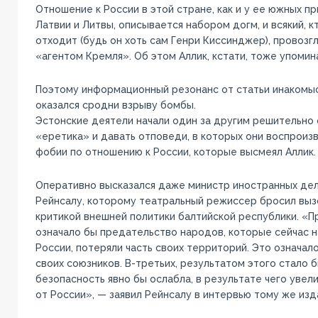
Отношение к России в этой стране, как и у ее южных п
Латвии и Литвы, описывается набором догм, и всякий, к
отходит (будь он хоть сам Генри Киссинджер), провозг
«агентом Кремля». Об этом Аллик, кстати, тоже упомин
Поэтому информационный резонанс от статьи инакомы
оказался сродни взрыву бомбы.
Эстонские деятели начали один за другим решительно
«еретика» и давать отповеди, в которых они воспроиз
фобии по отношению к России, которые высмеял Аллик.
Оперативно высказался даже министр иностранных де
Рейнсалу, которому театральный режиссер бросил выз
критикой внешней политики балтийской республики. «П
означало бы предательство народов, которые сейчас н
России, потеряли часть своих территорий. Это означал
своих союзников. В-третьих, результатом этого стало б
безопасность явно бы ослабла, в результате чего увел
от России», — заявил Рейнсалу в интервью тому же изд