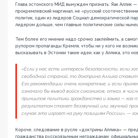
Глава эстонского МИД вынужден признать: Яак Аллик — 
прокремлевский маргинал, не «русский соотечественни
политик, один из лидеров Социал-демократической пар
лидером дольше, чем главные политические силы ныне
Тем более его мнение надо срочно заклеймить, а самог
рупором пропаганды Кремля, чтобы ни у кого не возник
высказывать в Эстонии такие идеи, как у Аллика, это но
«Если у нас есть интересы безопасности, если х
свободной страной, то доктрина Аллика ставит в
Его рекомендации очень конкретные, и если приме
означало бы вывод войск союзников, отказ, в числ
принципов политики гражданства и языка — как т
результатом станет беззвучный или звучный про
случае это играет на руку позициям России», — г
Короче, следование в русле «доктрины Аллика» — пре
гражданства русскоязычным негражданам, официальный