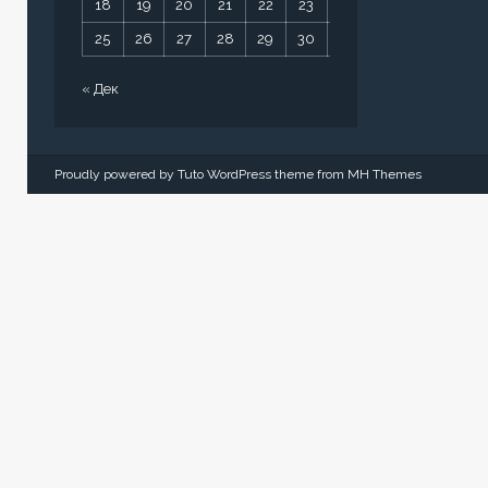
18
19
20
21
22
23
24
25
26
27
28
29
30
31
« Дек
Proudly powered by Tuto WordPress theme from
MH Themes