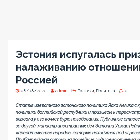
Эстония испугалась при
налаживанию отношени
Россией
08/08/2020
admin
Балтики
,
Политика
0
Статья известного эстонского политика Яака Аллика с 
политики балтийской республики и призывом к пересмот
вызвала у его коллег бурю негодования. Публичные отпов
за другой, министр иностранных дел Эстонии Урмас Рейн
«предательстве народов, которые находятся под агресси
Прибалтийская страна за последние годы явно отвыкла о