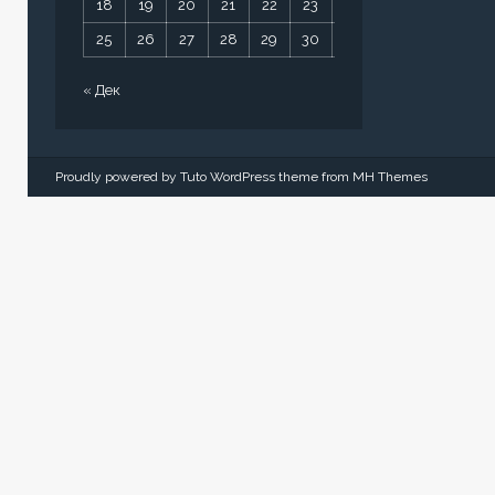
18
19
20
21
22
23
24
25
26
27
28
29
30
31
« Дек
Proudly powered by Tuto WordPress theme from
MH Themes