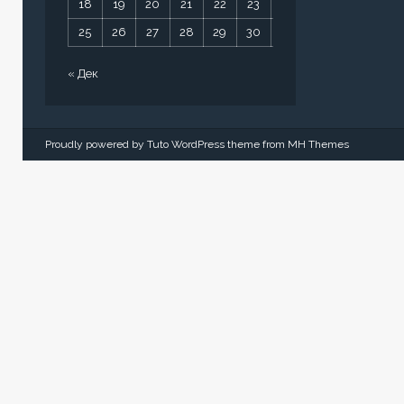
18
19
20
21
22
23
24
25
26
27
28
29
30
31
« Дек
Proudly powered by Tuto WordPress theme from
MH Themes