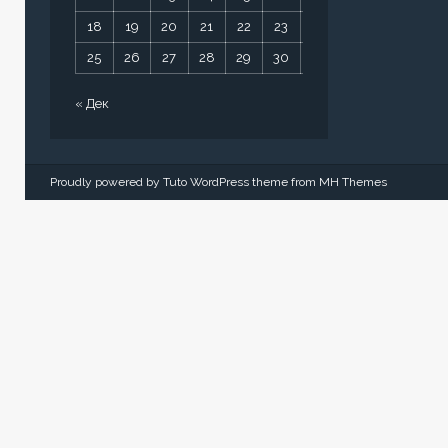
18
19
20
21
22
23
24
25
26
27
28
29
30
31
« Дек
Proudly powered by Tuto WordPress theme from
MH Themes