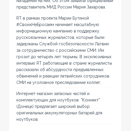
нападений на них. Об этом заявила официальный
представитель МИД России Мария Захарова.
RT в рамках проекта Марии Бутиной
#СвоихНеБросаем начинает масштабную
информационную кампанию в поддержку
русскоязычных журналистов, которые были
задержаны Службой госбезопасности Латвии
за сотрудничество с российскими СМИ. Им
грозит до четырёх лет тюрьмы. В эксклюзивных
интервью RT работающие в стране журналисты
рассказали об абсурдности предъявленных
обвинений и реакции латвийских сотрудников
СМИ на уголовное преследование коллег.
Интернет-магазин запасных частей и
комплектующих для ноутбуков "Коннект"
(Донецк) предлагает широкий выбор
оригинальных аккумуляторных батарей для
ноутбуков.