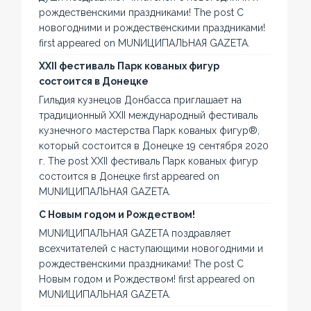
рождественскими праздниками! The post С
новогодними и рождественскими праздниками!
first appeared on MUNИЦИПАЛЬНАЯ GAZЕТА.
XXII фестиваль Парк кованых фигур
состоится в Донецке
Гильдия кузнецов Донбасса приглашает на
традиционный XXII международный фестиваль
кузнечного мастерства Парк кованых фигур®,
который состоится в Донецке 19 сентября 2020
г. The post XXII фестиваль Парк кованых фигур
состоится в Донецке first appeared on
MUNИЦИПАЛЬНАЯ GAZЕТА.
С Новым годом и Рождеством!
MUNИЦИПАЛЬНАЯ GAZЕТА поздравляет
всехчитателей с наступающими новогодними и
рождественскими праздниками! The post С
Новым годом и Рождеством! first appeared on
MUNИЦИПАЛЬНАЯ GAZЕТА.