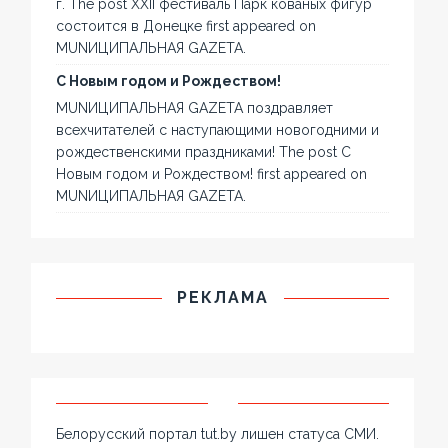
г. The post XXII фестиваль Парк кованых фигур
состоится в Донецке first appeared on
MUNИЦИПАЛЬНАЯ GAZЕТА.
С Новым годом и Рождеством!
MUNИЦИПАЛЬНАЯ GAZЕТА поздравляет
всехчитателей с наступающими новогодними и
рождественскими праздниками! The post С
Новым годом и Рождеством! first appeared on
MUNИЦИПАЛЬНАЯ GAZЕТА.
РЕКЛАМА
Белорусский портал tut.by лишен статуса СМИ.