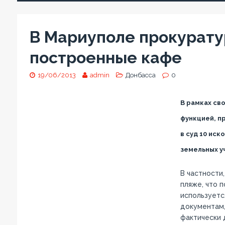
В Мариуполе прокурату
построенные кафе
19/06/2013
admin
Донбасса
0
В рамках св
функцией, п
в суд 10 ис
земельных у
В частности
пляже, что 
используетс
документам,
фактически 