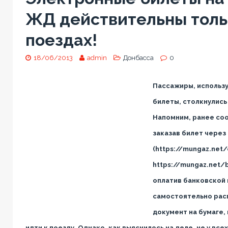
ЖД действительны тольк
поездах!
18/06/2013
admin
Донбасса
0
Пассажиры, использ
билеты, столкнулись
Напомним, ранее соо
заказав билет через
(https://mungaz.net/
https://mungaz.net/b
оплатив банковской 
самостоятельно рас
документ на бумаге,
идти к поезду. Однако, как выяснилось на деле, не у вс