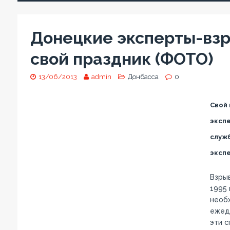
Донецкие эксперты-вз
свой праздник (ФОТО)
13/06/2013
admin
Донбасса
0
Свой 
экспе
служ
эксп
Взрыв
1995 
необх
ежедн
эти 