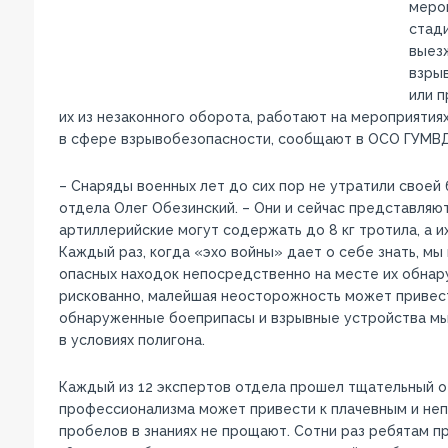
мероп
стад
выез
взры
или п
их из незаконного оборота, работают на мероприятия
в сфере взрывобезопасности, сообщают в ОСО ГУМВД
– Снаряды военных лет до сих пор не утратили своей
отдела Олег Обезинский. – Они и сейчас представляю
артиллерийские могут содержать до 8 кг тротила, а и
Каждый раз, когда «эхо войны» дает о себе знать, 
опасных находок непосредственно на месте их обнар
рискованно, малейшая неосторожность может привест
обнаруженные боеприпасы и взрывные устройства мы
в условиях полигона.
Каждый из 12 экспертов отдела прошел тщательный о
профессионализма может привести к плачевным и не
пробелов в знаниях не прощают. Сотни раз ребятам п