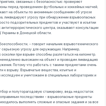
риятиях, связанных с безопасностью: проверяют
ионы перед проведением футбольных и хоккейных матчей,
жают на объекты по анонимным сообщениям об угрозе
ва, ликвидируют угрозу при обнаружении взрывоопасных
росто подозрительных предметов и участвуют в изъятии
х антитеррористического центра, оказывают консультации
 Украины в Донецкой области.
 боеспособности, – говорит начальник взрывотехнического
т серьезную угрозу для окружающих. Например,
х осколки при взрыве способны разлетаться на километр.
мы немедленно выезжаем на объект и проводим ликвидацию
ужения. Потому что работать с такими предметами очень
и к взрыву. Взрывчатые вещества, изъятые и
 исследуем и уничтожаем в специальных лабораториях и
тбор и полуторагодовую стажировку, ведь недостаток
поправимым последствиям – взрывоопасные предметы
риходилось выполнять сложные и опасные задания и за все