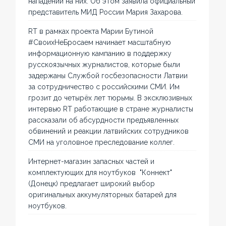
нападений на них. Об этом заявила официальный
представитель МИД России Мария Захарова.
RT в рамках проекта Марии Бутиной
#СвоихНеБросаем начинает масштабную
информационную кампанию в поддержку
русскоязычных журналистов, которые были
задержаны Службой госбезопасности Латвии
за сотрудничество с российскими СМИ. Им
грозит до четырёх лет тюрьмы. В эксклюзивных
интервью RT работающие в стране журналисты
рассказали об абсурдности предъявленных
обвинений и реакции латвийских сотрудников
СМИ на уголовное преследование коллег.
Интернет-магазин запасных частей и
комплектующих для ноутбуков "Коннект"
(Донецк) предлагает широкий выбор
оригинальных аккумуляторных батарей для
ноутбуков.