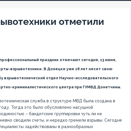
рывотехники отметили
профессиональный праздник отмечают сегодня, 13 июня,
рты-взрывотехники. В Донецке уже 18 лет несет свою
бу взрывотехнический отдел Научно-исследовательского
ертно-криминалистического центра при ГУМВД Донетчины.
отехническая служба в структуре МВД была создана в
году. Тогда это было обусловлено насущной
одимостью – бандитские группировки чуть ли не
евно сводили счеты, и нередко гремели взрывы. Сегодня
специалисты задействованы в разнообразных