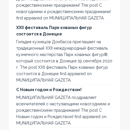
рождественскими праздниками! The post С
новогодними и рождественскими праздниками!
first appeared on MUNИЦИПАЛЬНАЯ GAZЕТА.
XXII фестиваль Парк кованых фигур
состоится в Донецке
Гильдия кузнецов Донбасса приглашает на
традиционный XXII международный фестиваль
кузнечного мастерства Парк кованых фигур®,
который состоится в Донецке 19 сентября 2020
г. The post XXII фестиваль Парк кованых фигур
состоится в Донецке first appeared on
MUNИЦИПАЛЬНАЯ GAZЕТА.
С Новым годом и Рождеством!
MUNИЦИПАЛЬНАЯ GAZЕТА поздравляет
всехчитателей с наступающими новогодними и
рождественскими праздниками! The post С
Новым годом и Рождеством! first appeared on
MUNИЦИПАЛЬНАЯ GAZЕТА.