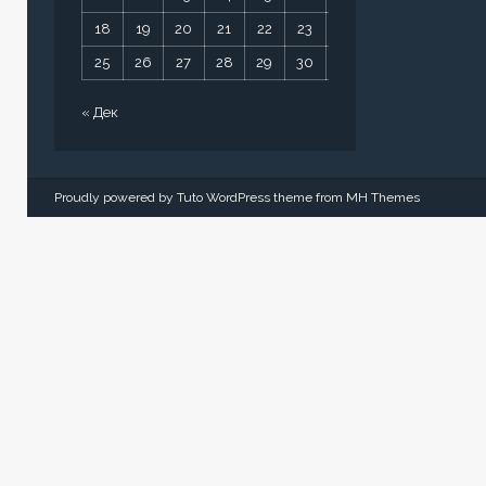
18
19
20
21
22
23
24
25
26
27
28
29
30
31
« Дек
Proudly powered by Tuto WordPress theme from
MH Themes