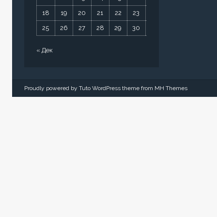
18
19
20
21
22
23
24
25
26
27
28
29
30
31
« Дек
Proudly powered by Tuto WordPress theme from
MH Themes