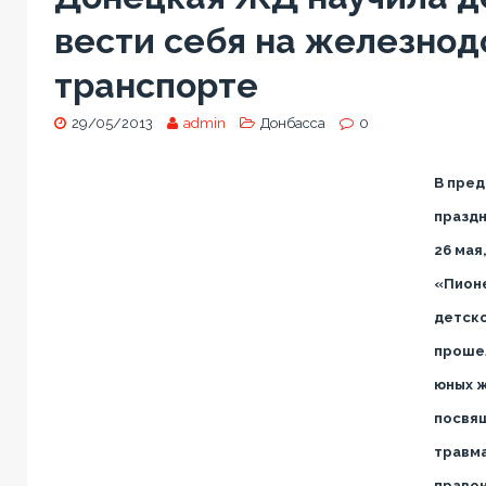
вести себя на железно
транспорте
29/05/2013
admin
Донбасса
0
В пред
праздн
26 мая
«Пион
детско
прошел
юных 
посвя
травма
право