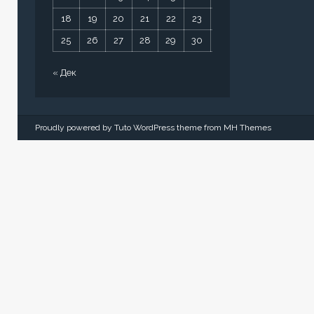
18
19
20
21
22
23
24
25
26
27
28
29
30
31
« Дек
Proudly powered by Tuto WordPress theme from
MH Themes