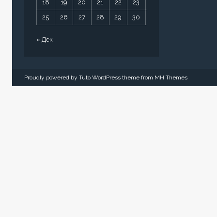
18
19
20
21
22
23
24
25
26
27
28
29
30
31
« Дек
Proudly powered by Tuto WordPress theme from
MH Themes