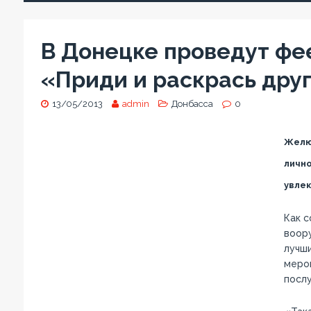
В Донецке проведут ф
«Приди и раскрась дру
13/05/2013
admin
Донбасса
0
Желющ
лично
увлек
Как с
воору
лучши
мероп
посл