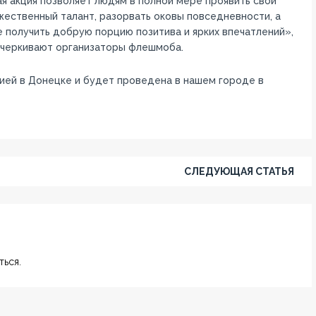
я акция позволяет людям в полной мере проявить свой
ественный талант, разорвать оковы повседневности, а
 получить добрую порцию позитива и ярких впечатлений»,
дчеркивают организаторы флешмоба.
ией в Донецке и будет проведена в нашем городе в
СЛЕДУЮЩАЯ СТАТЬЯ
ься.