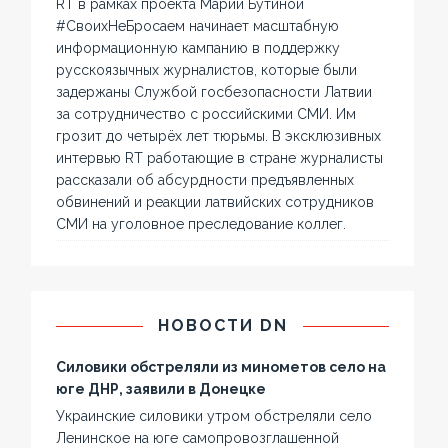
RT в рамках проекта Марии Бутиной
#СвоихНеБросаем начинает масштабную
информационную кампанию в поддержку
русскоязычных журналистов, которые были
задержаны Службой госбезопасности Латвии
за сотрудничество с российскими СМИ. Им
грозит до четырёх лет тюрьмы. В эксклюзивных
интервью RT работающие в стране журналисты
рассказали об абсурдности предъявленных
обвинений и реакции латвийских сотрудников
СМИ на уголовное преследование коллег.
НОВОСТИ DN
Силовики обстреляли из минометов село на
юге ДНР, заявили в Донецке
Украинские силовики утром обстреляли село
Ленинское на юге самопровозглашенной