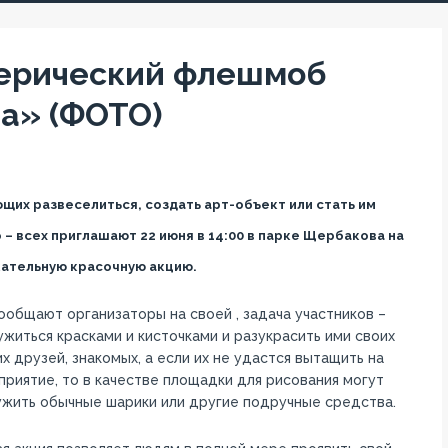
еерический флешмоб
га» (ФОТО)
их развеселиться, создать арт-объект или стать им
 – всех приглашают 22 июня в 14:00 в парке Щербакова на
ательную красочную акцию.
ообщают организаторы на своей , задача участников –
житься красками и кисточками и разукрасить ими своих
х друзей, знакомых, а если их не удастся вытащить на
риятие, то в качестве площадки для рисования могут
ужить обычные шарики или другие подручные средства.