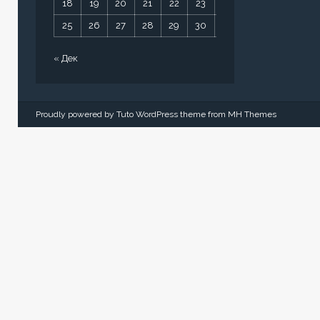
18
19
20
21
22
23
24
25
26
27
28
29
30
31
« Дек
Proudly powered by Tuto WordPress theme from
MH Themes