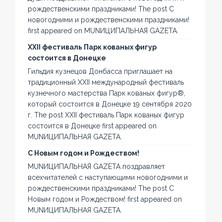
рождественскими праздниками! The post С
новогодними и рождественскими праздниками!
first appeared on MUNИЦИПАЛЬНАЯ GAZЕТА.
XXII фестиваль Парк кованых фигур
состоится в Донецке
Гильдия кузнецов Донбасса приглашает на
традиционный XXII международный фестиваль
кузнечного мастерства Парк кованых фигур®,
который состоится в Донецке 19 сентября 2020
г. The post XXII фестиваль Парк кованых фигур
состоится в Донецке first appeared on
MUNИЦИПАЛЬНАЯ GAZЕТА.
С Новым годом и Рождеством!
MUNИЦИПАЛЬНАЯ GAZЕТА поздравляет
всехчитателей с наступающими новогодними и
рождественскими праздниками! The post С
Новым годом и Рождеством! first appeared on
MUNИЦИПАЛЬНАЯ GAZЕТА.