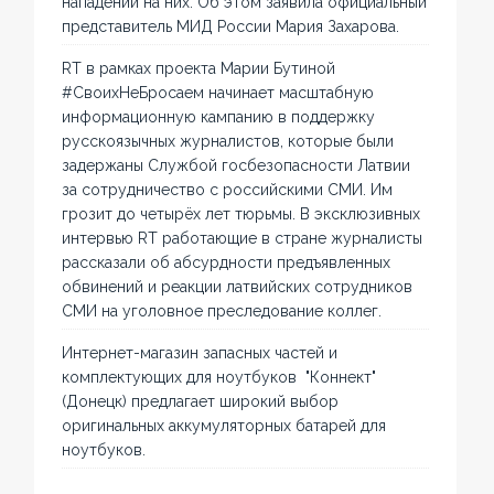
нападений на них. Об этом заявила официальный
представитель МИД России Мария Захарова.
RT в рамках проекта Марии Бутиной
#СвоихНеБросаем начинает масштабную
информационную кампанию в поддержку
русскоязычных журналистов, которые были
задержаны Службой госбезопасности Латвии
за сотрудничество с российскими СМИ. Им
грозит до четырёх лет тюрьмы. В эксклюзивных
интервью RT работающие в стране журналисты
рассказали об абсурдности предъявленных
обвинений и реакции латвийских сотрудников
СМИ на уголовное преследование коллег.
Интернет-магазин запасных частей и
комплектующих для ноутбуков "Коннект"
(Донецк) предлагает широкий выбор
оригинальных аккумуляторных батарей для
ноутбуков.