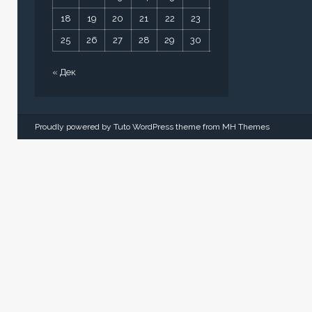
18
19
20
21
22
23
24
25
26
27
28
29
30
31
« Дек
Proudly powered by Tuto WordPress theme from
MH Themes