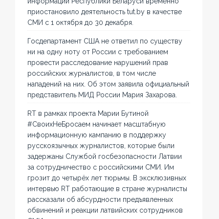
информации Республики Беларуси временно
приостановило деятельность tut.by в качестве
СМИ с 1 октября до 30 декабря.
Госдепартамент США не ответил по существу
ни на одну ноту от России с требованием
провести расследование нарушений прав
российских журналистов, в том числе
нападений на них. Об этом заявила официальный
представитель МИД России Мария Захарова.
RT в рамках проекта Марии Бутиной
#СвоихНеБросаем начинает масштабную
информационную кампанию в поддержку
русскоязычных журналистов, которые были
задержаны Службой госбезопасности Латвии
за сотрудничество с российскими СМИ. Им
грозит до четырёх лет тюрьмы. В эксклюзивных
интервью RT работающие в стране журналисты
рассказали об абсурдности предъявленных
обвинений и реакции латвийских сотрудников