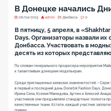
В Донецке начались Дн
06/04/2013
admin
Донбасса
0
В пятницу, 5 апреля, в «Shakhta
Days. Организаторы назвали и
Донбасса. Участвовать в модных
десять из которых представляю
По словам генерального продюсера мероприятия Майи 
к талантливым донецким модельерам.
Среди приглашенных киевских знаменитостей – Серж С
в первый и последний день Donetsk Fashion Days. Дон
Ирина Сила, Ксения Мамедова, Артем и Алексей Анацки
участников они предъявляли стандартные: полнота п
качественные ткани. Кстати, каждый участник заплатил
гривен.