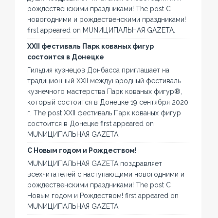
рождественскими праздниками! The post С
новогодними и рождественскими праздниками!
first appeared on MUNИЦИПАЛЬНАЯ GAZЕТА.
XXII фестиваль Парк кованых фигур
состоится в Донецке
Гильдия кузнецов Донбасса приглашает на
традиционный XXII международный фестиваль
кузнечного мастерства Парк кованых фигур®,
который состоится в Донецке 19 сентября 2020
г. The post XXII фестиваль Парк кованых фигур
состоится в Донецке first appeared on
MUNИЦИПАЛЬНАЯ GAZЕТА.
С Новым годом и Рождеством!
MUNИЦИПАЛЬНАЯ GAZЕТА поздравляет
всехчитателей с наступающими новогодними и
рождественскими праздниками! The post С
Новым годом и Рождеством! first appeared on
MUNИЦИПАЛЬНАЯ GAZЕТА.