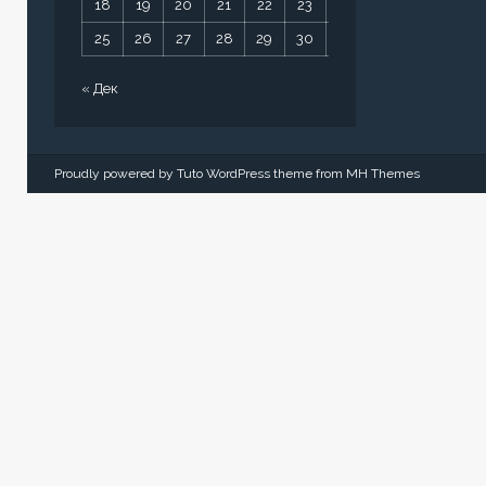
18
19
20
21
22
23
24
25
26
27
28
29
30
31
« Дек
Proudly powered by Tuto WordPress theme from
MH Themes