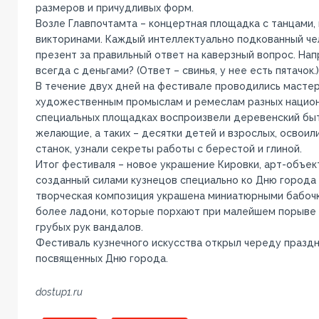
размеров и причудливых форм.
Возле Главпочтамта – концертная площадка с танцами, 
викторинами. Каждый интеллектуально подкованный че
презент за правильный ответ на каверзный вопрос. На
всегда с деньгами? (Ответ – свинья, у нее есть пятачок.)
В течение двух дней на фестивале проводились мастер
художественным промыслам и ремеслам разных национ
специальных площадках воспроизвели деревенский быт
желающие, а таких – десятки детей и взрослых, освоили
станок, узнали секреты работы с берестой и глиной.
Итог фестиваля – новое украшение Кировки, арт-объек
созданный силами кузнецов специально ко Дню города
творческая композиция украшена миниатюрными бабочк
более ладони, которые порхают при малейшем порыве в
грубых рук вандалов.
Фестиваль кузнечного искусства открыл череду праздн
посвященных Дню города.
dostup1.ru