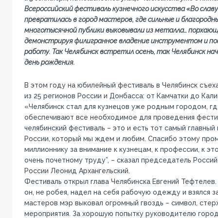
Всероссийский фестиваль кузнечного искусства «Во славу
превратилась в город мастеров, где сильные и благородны
многотысячной публики выковывали из металла… порхающ
демонстрируя филигранное владение инструментом и п
работу. Так Челябинск встретил осень, так Челябинск на
день рождения.
В этом году на юбилейный фестиваль в Челябинск съех
из 25 регионов России и Донбасса: от Камчатки до Кали
«Челябинск стал для кузнецов уже родным городом, гд
обеспечивают все необходимое для проведения фестив
челябинский фестиваль – это и есть тот самый главный
России, который мы ждем и любим. Спасибо этому пр
миллионнику за внимание к кузнецам, к профессии, к эт
очень почетному труду”, – сказал председатель Росси
России Леонид Архангельский.
Фестиваль открыл глава Челябинска Евгений Тефтелев. 
он, не робея, надел на себя рабочую одежду и взялся 
мастеров мэр выковал огромный гвоздь – символ, сте
мероприятия. За хорошую попытку руководителю город