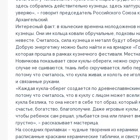
здесь собрались действительно кузнецы, здесь халтурщ
уверяю», – говорит председатель Российского Союза 
Архангельский.
Интересный факт: в языческие времена молодоженов н
кузнецы. Они им кольца ковали обручальные, подковы н
невесте. Считалось, сила кузнеца и металл будут обер
Добрую энергетику можно было найти и на ярмарке «Г
которая прошла в рамках кузнечного фестиваля. Местн
Новичкова показывает свои куклы-обереги, нежно скруч
случае не сшиваются, ткань либо скручивается, либо пе
потому что считалось, что кукла живая, и колоть ее иго
и связанные руками.
«Каждая кукла-оберег создается по древнеславянским о
потому что считалось, что в куклу с лицом может вселит
кукла безлика, то она несет в себе тот образ, который 
счастье, богатство, благополучие. Даже игровые куклы 
чтобы ребенок сам решал, улыбается она или плачет вм
грустно», – рассказывает мастерица.
На соседних прилавках – чудные творения из керамики.
расписанные красками керамические таблички, и свисту