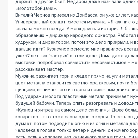
держит, а другой бьет. Недаром даже называли одних 
«молотобойцами».
Виталий Чернов приехал из Донбасса, он уже 17 лет, ка
Универсальный солдат, смеется мужчина. «Я как никто д
сначала можно всегда. У меня длинная история. Я бывш
образованию – дирижер народного оркестра. Работал в
худруком, и директором, потом это дело прикрыли, и вс
дальше идти? Кузнечное ремесло мне нравилось всегда.
уже 17 лет, как “застрял” в этом деле. Дома даже дела
выставки, попробовал совместить несовместимое – мет
рассказывает мастер.
Мужчина разжигает горн и кладет прямо на угли металл
цвет металла становится светло-оранжевым, почти бел
щипцами, вынимает его из горна и привычным движение
Под ударами молота пластичный металл принимает ну
будущей бабочки. Теперь опять разогревать и доводит
«Кузнец и хитрец на самом деле синонимы. Даже больше
коварство – это тоже слова одного корня. То есть он д
думает, потом подходит к огню и из огня и металла дела
человека в голове только ветер и деньги, он ничего хо
есть, если у человека нет кузнечного жара в груди, он 