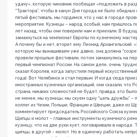
удачу», которую чиновник пообещал «подложить в раз
“Трактора”, чтобы в канун Дня города не было обидны
пятый фестиваль, мы гордимся, что у нас в городе про
мероприятие. Кузнецы – народ особый, нам пришлось по
лет назад, чтобы они поверили нам и приехали. В буду
замахнуться на чемпионат Европы по кузнечному мастер
А почему бы и нет, вторит ему Леонид Архангельский. «
которую мы вынашиваем уже давно, она должна “созрет
провели прошлые фестивали, потом замахнулись на пе
первый чемпионат России. На самом деле, очень трудно
сказал Королев, когда запустили первый искусственный 
года). Вот Челябинск и стал первым. И когда сюда при
иностранных кузнечных организаций, они сказали, что Р
страна, никаких сложностей не будет, правда, это было
не менее, мы кузнецы, мы скуем одну “цепь дружбы” – 
коллег из Чехии, Польши, Франции и Швеции, даже из Шр
комментирует председатель Российского Союза кузнец
Щипцы и молот – главные инструменты кузнечного рем
кузнецу, что на две руки кует, поговаривали в народе.
щипцы, в другой – молот. Но в одиночку работать непр