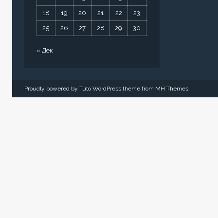
18
19
20
21
22
23
24
25
26
27
28
29
30
31
« Дек
Proudly powered by Tuto WordPress theme from
MH Themes