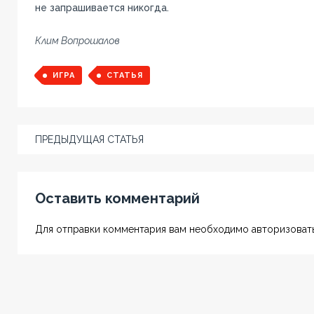
не запрашивается никогда.
Клим Вопрошалов
ИГРА
СТАТЬЯ
ПРЕДЫДУЩАЯ СТАТЬЯ
Оставить комментарий
Для отправки комментария вам необходимо авторизовать