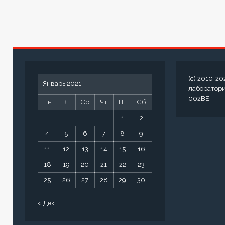
(c) 2010-20
Январь 2021
лаборатор
002BE
Пн
Вт
Ср
Чт
Пт
Сб
Вс
1
2
3
4
5
6
7
8
9
10
11
12
13
14
15
16
17
18
19
20
21
22
23
24
25
26
27
28
29
30
31
« Дек